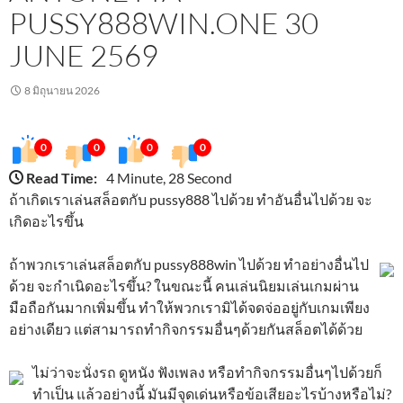
PUSSY888WIN.ONE 30
JUNE 2569
8 มิถุนายน 2026
0
0
0
0
Read Time:
4 Minute, 28 Second
ถ้าเกิดเราเล่นสล็อตกับ pussy888 ไปด้วย ทำอันอื่นไปด้วย จะ
เกิดอะไรขึ้น
ถ้าพวกเราเล่นสล็อตกับ pussy888win ไปด้วย ทำอย่างอื่นไป
ด้วย จะกำเนิดอะไรขึ้น? ในขณะนี้ คนเล่นนิยมเล่นเกมผ่าน
มือถือกันมากเพิ่มขึ้น ทำให้พวกเรามิได้จดจ่ออยู่กับเกมเพียง
อย่างเดียว แต่สามารถทำกิจกรรมอื่นๆด้วยกันสล็อตได้ด้วย
ไม่ว่าจะนั่งรถ ดูหนัง ฟังเพลง หรือทำกิจกรรมอื่นๆไปด้วยก็
ทำเป็น แล้วอย่างนี้ มันมีจุดเด่นหรือข้อเสียอะไรบ้างหรือไม่?