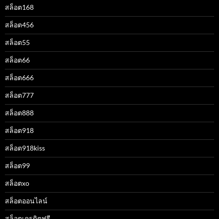
สล็อต168
สล็อต456
สล็อต55
สล็อต66
สล็อต666
สล็อต777
สล็อต888
สล็อต918
สล็อต918kiss
สล็อต99
สล็อตxo
สล็อตออนไลน์
สล็อตเครดิตฟรี