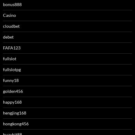
bonus888
Casino
cloudbet
debet
FAFA123
fullslot
fullslotpg
funny18
golden456
happy168
hengjing168
hongkong456
huayhit88