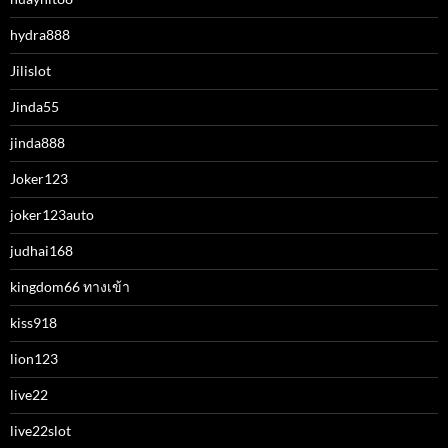
hydra888
Jilislot
Jinda55
jinda888
Joker123
joker123auto
judhai168
kingdom66 ทางเข้า
kiss918
lion123
live22
live22slot