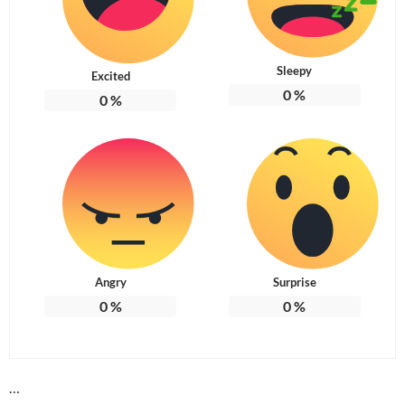
Sleepy
Excited
0
%
0
%
Angry
Surprise
0
%
0
%
…