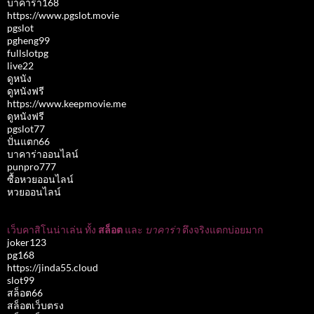
บาคาร่า168
https://www.pgslot.movie
pgslot
pgheng99
fullslotpg
live22
ดูหนัง
ดูหนังฟรี
https://www.keepmovie.me
ดูหนังฟรี
pgslot77
ปั่นแตก66
บาคาร่าออนไลน์
punpro777
ซื้อหวยออนไลน์
หวยออนไลน์
เว็บคาสิโนน่าเล่น ทั้ง
สล็อต
และ
บาคาร่า
ตึงจริงแตกบ่อยมาก
joker123
pg168
https://jinda55.cloud
slot99
สล็อต66
สล็อตเว็บตรง