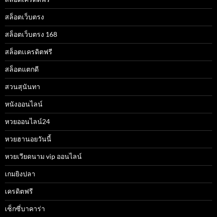
สล็อตเว็บตรง
สล็อตเว็บตรง 168
สล็อตเเครดิตฟรี
สล็อตแตกดี
สวนสุนันทา
หนังออนไลน์
หวยออนไลน์24
หวยฮานอยวันนี้
หวยเวียดนาม vip ออนไลน์
เกมยิงปลา
เครดิตฟรี
เซ็กซี่บาคาร่า