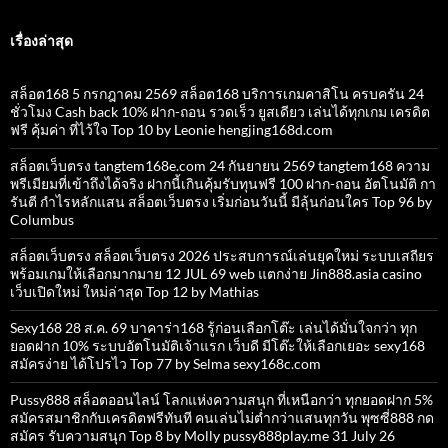
เรื่องล่าสุด
สล็อต168 5 กรกฎาคม 2569 สล็อต168 บริการเกมคาสิโน ครบครัน 24
ชั่วโมง Cash back 10% ฝาก-ถอน รวดเร็ว ยูสเดียว เล่นได้ทุกเกม เครดิต
ฟรี คุ้มค่า ที่ไว้ใจ Top 10 by Leonie hengjing168d.com
สล็อตเว็บตรง tangtem168e.com 24 กันยายน 2569 tangtem168 ความ
พรีเมียมที่เข้าถึงได้จริง ฝากนี้เกินคุ้มรับทุนฟรี 100 ฝาก-ถอน อัตโนมัติ กา
รันตี กำไรหลักแสน สล็อตเว็บตรง เริ่มก่อนวันนี้ มีลุ้นก่อนใคร Top 96 by
Columbus
สล็อตเว็บตรง สล็อตเว็บตรง 2026 ประสบการณ์เล่นยุคใหม่ ระบบเสถียร
พร้อมเกมให้เลือกมากมาย 12 JUL 69 web แตกง่าย Jin888.asia casino
เว็บเปิดใหม่ ใหม่ล่าสุด Top 12 by Mathias
Sexy168 28 ส.ค. 69 บาคาร่า168 รู้ก่อนเลือกโต๊ะ เล่นได้มั่นใจกว่า ทุก
ยอดฝาก 10% ระบบอัตโนมัติเจ้าแรก เว็บดี มีโต๊ะให้เลือกเยอะ sexy168
สมัครง่าย ได้โปรไว Top 77 by Selma sexy168c.com
Pussy888 สล็อตออนไลน์ โลกแห่งความสนุก ที่เหนือกว่า ทุกยอดฝาก 5%
สมัครสมาชิกกับเครดิตฟรีทันที คนเล่นไม่ต่ำกว่าแสนทุกวัน พุซซี่888 กด
สมัคร รับความสนุก Top 8 by Molly pussy888play.me 31 July 26