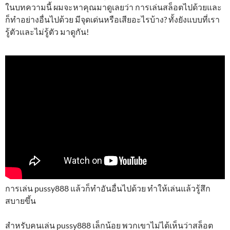
ในบทความนี้ ผมจะหาคุณมาดูเลยว่า การเล่นสล็อตไปด้วยและ
ก็ทำอย่างอื่นไปด้วย มีจุดเด่นหรือเสียอะไรบ้าง? ทั้งยังแบบที่เรา
รู้ตัวและไม่รู้ตัว มาดูกัน!
การเล่น pussy888 แล้วก็ทำอันอื่นไปด้วย ทำให้เล่นแล้วรู้สึก
สบายขึ้น
สำหรับคนเล่น pussy888 เล็กน้อย พวกเขาไม่ได้เห็นว่าสล็อต