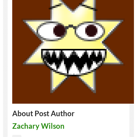
About Post Author
Zachary Wilson