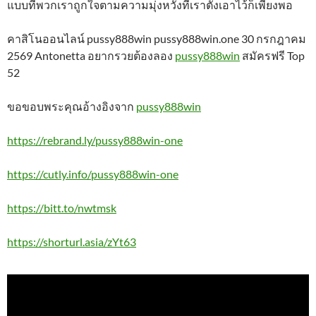
แบบที่พวกเราถูกใจตามความมุ่งหวังที่เราตั้งเอาไว้ก็เพียงพอ
คาสิโนออนไลน์ pussy888win pussy888win.one 30 กรกฎาคม
2569 Antonetta อยากรวยต้องลอง
pussy888win
สมัครฟรี Top
52
ขอขอบพระคุณอ้างอิงจาก
pussy888win
https://rebrand.ly/pussy888win-one
https://cutly.info/pussy888win-one
https://bitt.to/nwtmsk
https://shorturl.asia/zYt63