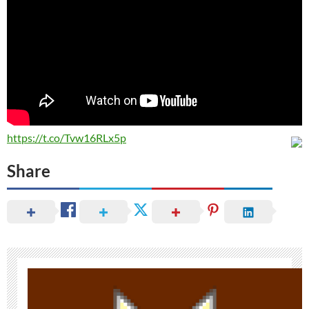
https://t.co/Tvw16RLx5p
Share