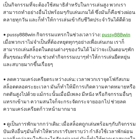
เป็นกิจกรรมที่จะต้องใช้สมาธิสำหรับในการเล่นสูง พวกเรา
สามารถทำอย่างอื่นไปพร้อมๆกับเล่นเกมได้ ซึ่งมันก็คือช่วงผ่อน
คลายทุกวัน และก็ทำให้การเล่นเข้ากับชีวิตประจำวันได้ดีด้วย
• pussy888win กิจกรรมแทรกในช่วงเวลาว่าง:
pussy888win
เมื่อพวกเราไม่จำเป็นที่ต้องหยุดทุกๆอย่างเพื่อเล่นเกม เราก็
สามารถเล่นสล็อตในตอนต่างๆของวันได้ ไม่ว่าจะเป็นตอนๆพัก
สั้นๆขณะที่ทำงาน ช่วงทำกิจกรรมเบาๆทำให้การเล่นยืดหยุ่น
และสบายมากขึ้นเรื่อยๆ
• ลดความเคร่งเครียดระหว่างเล่น: เวลาพวกเราจุดโฟกัสเกม
สล็อตตลอดระยะเวลา มันก็ทำให้มีการเกิดความคาดหมายหรือ
กดดันสูงไปด้วย แม้กระนั้นเมื่อมีเพลง มีหนัง หรือกิจกรรมอื่นๆ
แทรกเข้ามา ความสนใจก็จะกระจัดกระจายออกไป ช่วยลด
ความเคร่งเครียดก้าวหน้ามากมาย
• ดูเป็นการพักมากกว่าเดิม: เมื่อสล็อตถูกเล่นพร้อมๆกับกิจกรรม
บันเทิงอื่นๆมันก็ทำให้พวกเรารับทราบว่า กำลังใช้เวลาพักผ่อน
มากยิ่งกว่าสนใจกับอะไรสักอย่างอยู่ มันก็ทำให้พวกเราสบายใจ