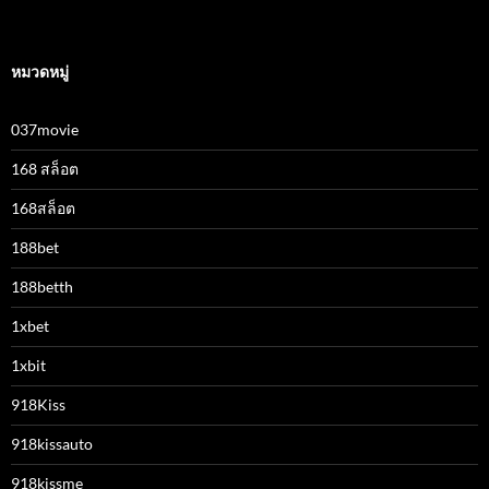
หมวดหมู่
037movie
168 สล็อต
168สล็อต
188bet
188betth
1xbet
1xbit
918Kiss
918kissauto
918kissme