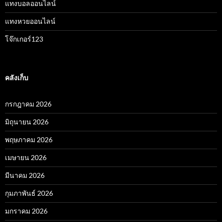
แทงบอลออนไลน์
แทงหวยออนไลน์
โจ๊กเกอร์123
คลังเก็บ
กรกฎาคม 2026
มิถุนายน 2026
พฤษภาคม 2026
เมษายน 2026
มีนาคม 2026
กุมภาพันธ์ 2026
มกราคม 2026