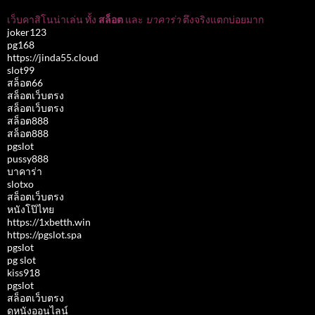
เว็บคาสิโนน่าเล่น ทั้ง
สล็อต
และ
บาคาร่า
ตึงจริงแตกบ่อยมาก
joker123
pg168
https://jinda55.cloud
slot99
สล็อต66
สล็อตเว็บตรง
สล็อตเว็บตรง
สล็อต888
สล็อต888
pgslot
pussy888
บาคาร่า
slotxo
สล็อตเว็บตรง
หนังโป๊ไทย
https://1xbetth.win
https://pgslot.spa
pgslot
pg slot
kiss918
pgslot
สล็อตเว็บตรง
ดูหนังออนไลน์