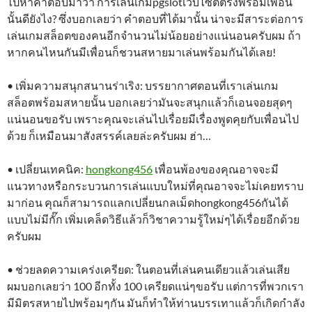
ไปหาคำตอบมาว่า การเล่นเกมpgslotเว็บไซต์ตรงพร้อมเพื่อน
นั้นดียังไง? ซึ่งบอกเลยว่า คำตอบที่ได้มานั้น น่าจะมีสาระต่อการ
เล่นเกมสล็อตของคนอีกจำนวนไม่น้อยอย่างแน่นอนครับผม ถ้า
หากคนไหนกันมีเพื่อนก็ชวนสหายมาเล่นพร้อมกันได้เลย!
• เพิ่มความสนุกสนานร่าเริง: บรรยากาศตอนที่เราเล่นเกม
สล็อตพร้อมสหายนั้น บอกเลยว่ามันจะสนุกแล้วก็เอนจอยสุดๆ
แน่นอนขอรับ เพราะคุณจะเล่นไปเรื่อยมีเรื่องพูดคุยกับเพื่อนไป
ด้วย ก็เหมือนมาสังสรรค์เลยล่ะครับผม ฮ่า…
• เปลี่ยนเทคนิค:
hongkong456
เพื่อนพ้องของคุณอาจจะมี
แนวทางหรือกระบวนการเล่นแบบใหม่ที่คุณอาจจะไม่เคยทราบ
มาก่อน คุณก็สามารถแลกเปลี่ยนกลเม็ดhongkong456กันได้
แบบไม่มีกั๊ก เพิ่มเคล็ดวิธีแล้วก็วิชาความรู้ใหม่ๆได้เรื่อยอีกด้วย
ครับผม
• ช่วยลดความเคร่งเครียด: ในตอนที่เล่นคนเดียวแล้วเล่นเสีย
ผมบอกเลยว่า 100 อีกทั้ง 100 เครียดแน่ๆขอรับ แต่การที่พวกเรา
มีมิตรสหายไปพร้อมๆกัน มันก็ทำให้ท่านบรรเทาแล้วก็เกิดกำลัง