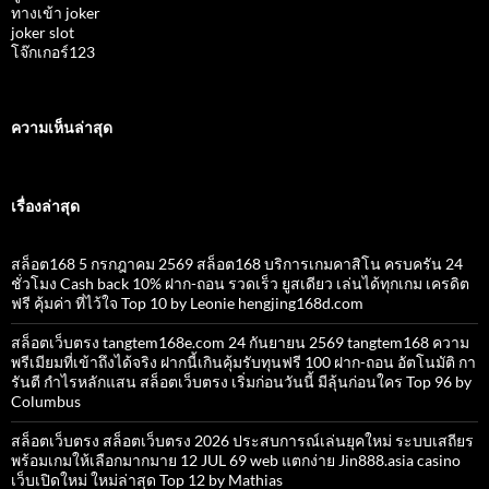
ทางเข้า joker
joker slot
โจ๊กเกอร์123
ความเห็นล่าสุด
เรื่องล่าสุด
สล็อต168 5 กรกฎาคม 2569 สล็อต168 บริการเกมคาสิโน ครบครัน 24
ชั่วโมง Cash back 10% ฝาก-ถอน รวดเร็ว ยูสเดียว เล่นได้ทุกเกม เครดิต
ฟรี คุ้มค่า ที่ไว้ใจ Top 10 by Leonie hengjing168d.com
สล็อตเว็บตรง tangtem168e.com 24 กันยายน 2569 tangtem168 ความ
พรีเมียมที่เข้าถึงได้จริง ฝากนี้เกินคุ้มรับทุนฟรี 100 ฝาก-ถอน อัตโนมัติ กา
รันตี กำไรหลักแสน สล็อตเว็บตรง เริ่มก่อนวันนี้ มีลุ้นก่อนใคร Top 96 by
Columbus
สล็อตเว็บตรง สล็อตเว็บตรง 2026 ประสบการณ์เล่นยุคใหม่ ระบบเสถียร
พร้อมเกมให้เลือกมากมาย 12 JUL 69 web แตกง่าย Jin888.asia casino
เว็บเปิดใหม่ ใหม่ล่าสุด Top 12 by Mathias