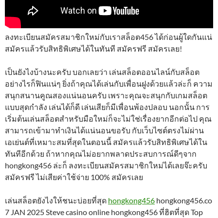
ลงทะเบียนสมัครสมาชิกใหม่กับเราสล็อต456 ได้ก่อนผู้ใดกันแน่
สมัครแล้วรับสิทธิพิเศษได้ในทันที สมัครฟรี สมัครเลย!
เป็นยังไงบ้างนะครับ บอกเลยว่า เล่นสล็อตออนไลน์กับสล็อต
อย่างไรก็ฟินแน่ๆ ยิ่งถ้าคุณได้เล่นกับเพื่อนฝูงด้วยแล้วล่ะก็ ความ
สนุกสนานคูณสองแน่นอนครับ เพราะคุณจะสนุกกับเกมสล็อต
แบบสุดกำลัง เล่นได้ก็ดี เล่นเสียก็มีเพื่อนพ้องปลอบ นอกนั้น การ
เริ่มต้นเล่นสล็อตสำหรับมือใหม่ก็จะไม่ใช่เรื่องยากอีกต่อไป คุณ
สามารถเข้ามาทำเงินได้แน่นอนขอรับ กับเว็บไซต์ตรงไม่ผ่าน
เอเย่นต์ที่เหมาะสมที่สุดในตอนนี้ สมัครแล้วรับสิทธิพิเศษได้ใน
ทันทีอีกด้วย ถ้าหากคุณไม่อยากพลาดประสบการณ์ดีๆจาก
hongkong456 ล่ะก็ ลงทะเบียนสมัครสมาชิกใหม่ได้เลยจ๊ะครับ
สมัครฟรี ไม่เสียค่าใช้จ่าย 100% สมัครเลย
เล่นสล็อตยังไงให้ชนะบ่อยที่สุด
hongkong456
hongkong456.co
7 JAN 2025 Steve casino online hongkong456 ที่ฮิตที่สุด Top