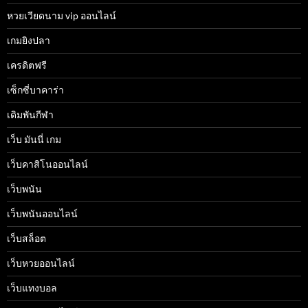
หวยเวียดนาม vip ออนไลน์
เกมยิงปลา
เครดิตฟรี
เซ็กซี่บาคาร่า
เดิมพันกีฬา
เว็บ มันนี่ เกม
เว็บคาสิโนออนไลน์
เว็บพนัน
เว็บพนันออนไลน์
เว็บสล็อต
เว็บหวยออนไลน์
เว็บแทงบอล