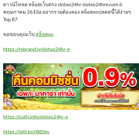
ดาวน์โหลด สล็อตเว็บตรง slotxo24hr slotxo24hre.com 6
พฤษภาคม 26 Ella อยากรวยต้องลอง สล็อตxoปลดหนี้ได้ง่ายๆ
Top 87
ขอขอบคุณเว็บ
สล็อตxo
https://rebrand.ly/slotxo24hr-e
https://cutly.info/slotxo24hr-e
https://bitt.to/r882ev