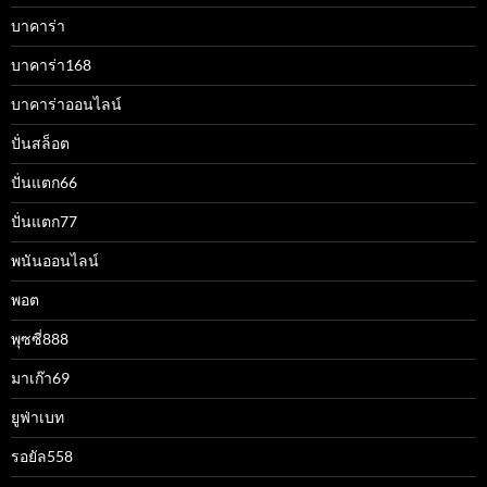
บาคาร่า
บาคาร่า168
บาคาร่าออนไลน์
ปั่นสล็อต
ปั่นแตก66
ปั่นแตก77
พนันออนไลน์
พอต
พุซซี่888
มาเก๊า69
ยูฟ่าเบท
รอยัล558