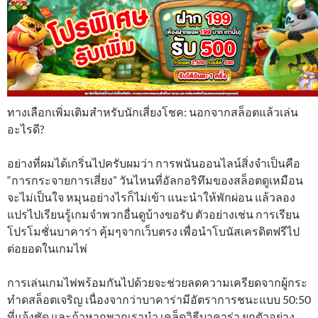
ทางเลือกเพิ่มเติมสำหรับนักเสี่ยงโชค: นอกจากสล็อตแล้วเล่น
อะไรดี?
อย่างที่ผมได้เกริ่นไปครับผมว่า การพนันออนไลน์สิ่งจำเป็นคือ
“การกระจายการเสี่ยง” วันไหนที่อัลกอริทึมของสล็อตดูเหมือน
จะไม่เป็นใจ หมุนอย่างไรก็ไม่เข้า แนะนำให้พักผ่อน แล้วลอง
แปรไปเรียนรู้เกมจำพวกอื่นดูบ้างขอรับ ตัวอย่างเช่น การเรียน
โปรโมชั่นบาคาร่า คุ้มๆจากเว็บตรง เพื่อนำโบนัสเครดิตฟรีไป
ต่อยอดในเกมไพ่
การเล่นเกมไพ่พร้อมกันไปด้วยจะช่วยลดความเครียดจากผู้กระ
ทำดสล็อตเจริญ เนื่องจากว่าบาคาร่ามีอัตราการชนะแบบ 50:50
ที่แจ้งชัด และถ้าหากพวกเรานำ เคล็ดวิธีบาคาร่า ยกตัวอย่าง