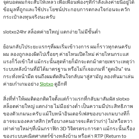
จุดบอดผมก็จะสับให้เหลว เพื่อเพื่อนพ้องๆที่กำลังเล็งค่ายนี้อยู่ได้
ข้อมูลที่ถูกและใช้ประโยชน์ประกอบการตกลงใจก่อนจะควัก
กระเป๋าลงทุนจริงนะครับ
slotxo24hr สล็อตค่ายใหญ่ แตกง่าย ไม่มีขั้นต่ำ
ย้อนกลับไประยะแรกๆที่ผมเริ่มเข้าวงการ ผมก็ราวทุกคนครับ
ผม ลองถูกลองผิดไปเรื่อยๆ ค่ายไหนเปิดใหม่ ค่ายไหนกระแส
แรงก็วิ่งเข้าใส่ แม้กระนั้นสุดท้ายก็มักจะตกม้าตายเพราะเหตุว่า
ระบบหลังบ้านที่มิได้มาตรฐาน หรือไม่ก็เจอเกมที่ “ดูดเงิน” จน
กระทั่งหน้ามืด จนถึงผมตัดสินใจกลับมาสู่สามัญ ลองหันมาเล่น
ค่ายเก๋าเกมอย่าง
Slotxo
ดูอีกที
สิ่งที่ทำให้ผมติดอกติดใจตั้งแต่ก้าวแรกที่กลับมาสัมผัส slotxo
สล็อตค่ายใหญ่ แตกง่าย ไม่มีอย่างต่ำ เป็นความมีประสิทธิภาพ
ของตัวเกมนะครับ แม้ใบหน้าอินเตอร์เฟสของบางเกมบางทีก็
อาจจะมองคลาสสิก (หรือบางคนอาจจะคิดว่าเก่า) ไม่หวือหวา
เท่าค่ายใหม่ๆที่เน้นกราฟิก 3D วิจิตรตระการตา แม้กระนั้นเรื่อง
ของระบบคณิตศาสตร์ข้างหลังบ้าน หรือค่า RTP (Return to