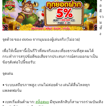
อ
ดี
รว
ม
ทั้
ง
จุดด้วย ของ slotxo จากมุมมองผู้เล่นจริง (ไม่อวย)
เพื่อให้เนื้อหานี้เป็นรีวิวที่สมจริงและเที่ยงธรรมที่สุด ผมได้
กระทำการสรุปข้อดีขอเสียจากประสบการณ์ตรงออกมาเป็น
ข้อๆดังต่อไปนี้ขอรับ:
จุดเด่น
• ระบบเสถียรภาพสูง: เกมไม่ค่อยค้าง เล่นได้ลื่นไหลทุก
แพลตฟอร์ม
• เบทเริ่มต้นต่ำมาก:
สล็อตxo
มีทุนหลักสิบก็สามารถร่วมบันเทิง