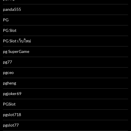
panda555
PG
PG Slot
PG Slot เว็บใหม่
pg SuperGame
pg77
pgceo
pgheng
pgjoker69
PGSlot
pgslot718
pgslot77