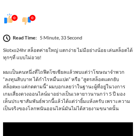
0
0
Read Time:
5 Minute, 33 Second
Slotxo24hr สล็อตค่ายใหญ่ แตกง่าย ไม่มีอย่างน้อย เล่นสล็อตได้
ทุกๆที่ แบบไม่อวย!
ผมเเป็นคนหนึ่งที่ไถฟีดโซเชียลแล้วพบแต่ว่าโฆษณาจำพวก
“ลงทุนสิบบาท ได้กำไรหมื่นแปด” หรือ “สูตรสล็อตแตกยับ
สล็อตxo แค่กดตามนี้” ผมบอกเลยว่าในฐานะผู้ที่อยู่ในวงการ
เกมเสี่ยงดวงออนไลน์มาอย่างเป็นเวลายาวนานกว่า 5 ปี มอง
เห็นประชาสัมพันธ์พวกนี้แล้วได้แต่ว่ายิ้มแห้งครับ เพราะความ
เป็นจริงของโลกพนันออนไลน์มันไม่ได้สวยงามขนาดนั้น