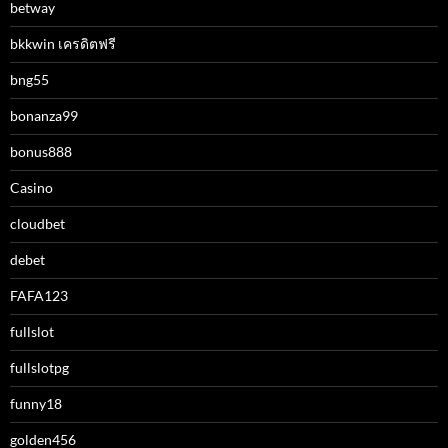
betway
bkkwin เครดิตฟรี
bng55
bonanza99
bonus888
Casino
cloudbet
debet
FAFA123
fullslot
fullslotpg
funny18
golden456