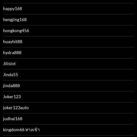
happy168
hengjing168
hongkong456
huayhit88
hydra888
Jilislot
Jinda55
jinda888
Joker123
joker123auto
judhai168
kingdom66 ทางเข้า