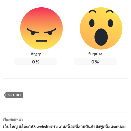
Angry
Surprise
0
%
0
%
SLOTXO
เมนู
เรื่องก่อนหน้า
นำทาง
เว็บใหญ่ สล็อต168 websiteตรง เกมสล็อตที่สายปั่นกำลังพูดถึง แตกบ่อย