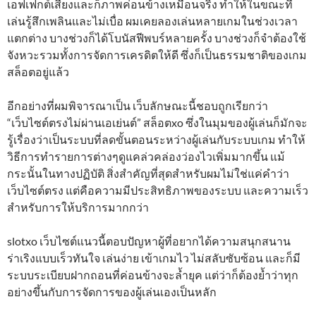
เอฟเฟกต์เสียงและก็ภาพค่อนข้างเหมือนจริง ทำให้ในขณะที่
เล่นรู้สึกเพลินและไม่เบื่อ ผมเคยลองเล่นหลายเกมในช่วงเวลา
แตกต่าง บางช่วงก็ได้โบนัสฟีพบร์หลายครั้ง บางช่วงก็จำต้องใช้
จังหวะรวมทั้งการจัดการเครดิตให้ดี ซึ่งก็เป็นธรรมชาติของเกม
สล็อตอยู่แล้ว
อีกอย่างที่ผมพิจารณาเป็น เว็บลักษณะนี้ชอบถูกเรียกว่า
“เว็บไซต์ตรงไม่ผ่านเอเย่นต์” สล็อตxo ซึ่งในมุมของผู้เล่นก็มักจะ
รู้เรื่องว่าเป็นระบบที่ลดขั้นตอนระหว่างผู้เล่นกับระบบเกม ทำให้
วิธีการทำรายการต่างๆดูแคล่วคล่องว่องไวเพิ่มมากขึ้น แม้
กระนั้นในทางปฏิบัติ สิ่งสำคัญที่สุดสำหรับผมไม่ใช่แค่คำว่า
เว็บไซต์ตรง แต่คือความมีประสิทธิภาพของระบบ และความเร็ว
สำหรับการให้บริการมากกว่า
slotxo เว็บไซต์แนวนี้ตอบปัญหาผู้ที่อยากได้ความสนุกสนาน
ร่าเริงแบบเร็วทันใจ เล่นง่าย เข้าเกมไว ไม่สลับซับซ้อน และก็มี
ระบบระเบียบฝากถอนที่ค่อนข้างจะล้ำยุค แต่ว่าก็ต้องย้ำว่าทุก
อย่างขึ้นกับการจัดการของผู้เล่นเองเป็นหลัก