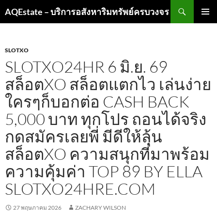
ค้นหา
AQEstate – บริการอสังหาริมทรัพย์ครบวงจร
ข้าม
เมนูหลัก
ไป
ยัง
เนื้อหา
SLOTXO
SLOTXO24HR 6 มิ.ย. 69
สล็อตXO สล็อตแตกไว เล่นง่าย
ใครๆก็บอกต่อ CASH BACK
5,000 บาท ทุกโปร ถอนได้จริง
กดสมัครเลยพี่ มีดีให้ลุ้น
สล็อตXO ความสนุกที่มาพร้อม
ความคุ้มค่า TOP 89 BY ELLA
SLOTXO24HRE.COM
27 พฤษภาคม 2026
ZACHARY WILSON