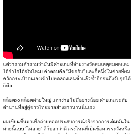
แต่ว่าถามคำถามว่ามันมีค่ายเกมที่จ่ายรางวัลสมเหตุสมผลและ
ได้กำไรได้จริงไหม? คำตอบคือ “มีขอรับ” และก็หนึ่งในค่ายที่ผม
ควักกระเป๋าตนเองเข้าไปทดลองเล่นซ้ำแล้วซ้ำอีกจนถึงจับจุดได้
ก็คือ
สล็อตxo สล็อตค่ายใหญ่ แตกง่าย ไม่มีอย่างน้อย ค่ายเกมระดับ
ตำนานที่อยู่คู่ชาวไทยมาอย่างยาวนานนั่นเอง
ผมเขียนขึ้นมาเพื่อถ่ายทอดประสบการณ์จริงจากการเดิมพันใน
ค่ายนี้แบบ “ไม่อวย” ดีก็บอกว่าดี ตรงไหนที่เป็นข้อควรระวังหรือ