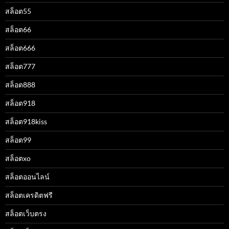
สล็อต55
สล็อต66
สล็อต666
สล็อต777
สล็อต888
สล็อต918
สล็อต918kiss
สล็อต99
สล็อตxo
สล็อตออนไลน์
สล็อตเครดิตฟรี
สล็อตเว็บตรง