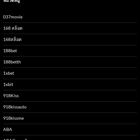
หมวดหมู่
037movie
168 สล็อต
168สล็อต
188bet
188betth
1xbet
1xbit
918Kiss
918kissauto
918kissme
ABA