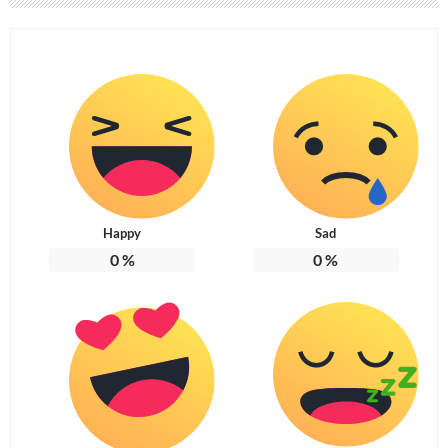
Happy
Sad
0
%
0
%