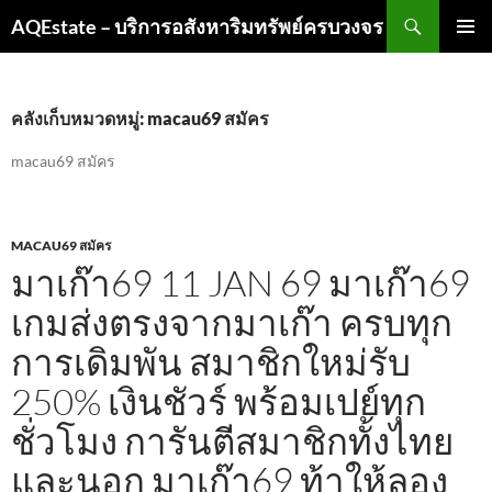
ค้นหา
AQEstate – บริการอสังหาริมทรัพย์ครบวงจร
ข้าม
เมนูหลัก
ไป
ยัง
เนื้อหา
คลังเก็บหมวดหมู่: macau69 สมัคร
macau69 สมัคร
MACAU69 สมัคร
มาเก๊า69 11 JAN 69 มาเก๊า69
เกมส่งตรงจากมาเก๊า ครบทุก
การเดิมพัน สมาชิกใหม่รับ
250% เงินชัวร์ พร้อมเปย์ทุก
ชั่วโมง การันตีสมาชิกทั้งไทย
และนอก มาเก๊า69 ท้าให้ลอง