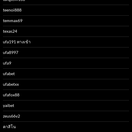
teenoi888
temmax69
texas24
ufa191 ทางเข้า
ufa8997
ufa9
ufabet
ufabetxx
ufafox88
yaibet
zeus66v2
คาสิโน