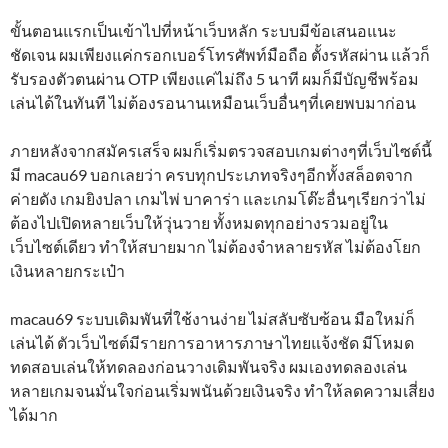
ขั้นตอนแรกเป็นเข้าไปที่หน้าเว็บหลัก ระบบมีข้อเสนอแนะ
ชัดเจน ผมเพียงแค่กรอกเบอร์โทรศัพท์มือถือ ตั้งรหัสผ่าน แล้วก็
รับรองตัวตนผ่าน OTP เพียงแค่ไม่ถึง 5 นาที ผมก็มีบัญชีพร้อม
เล่นได้ในทันที ไม่ต้องรอนานเหมือนเว็บอื่นๆที่เคยพบมาก่อน
ภายหลังจากสมัครเสร็จ ผมก็เริ่มตรวจสอบเกมต่างๆที่เว็บไซต์นี้
มี macau69 บอกเลยว่า ครบทุกประเภทจริงๆอีกทั้งสล็อตจาก
ค่ายดัง เกมยิงปลา เกมไพ่ บาคาร่า และเกมโต๊ะอื่นๆเรียกว่าไม่
ต้องไปเปิดหลายเว็บให้วุ่นวาย ทั้งหมดทุกอย่างรวมอยู่ใน
เว็บไซต์เดียว ทำให้สบายมาก ไม่ต้องจำหลายรหัส ไม่ต้องโยก
เงินหลายกระเป๋า
macau69 ระบบเดิมพันที่ใช้งานง่าย ไม่สลับซับซ้อน มือใหม่ก็
เล่นได้ ตัวเว็บไซต์มีรายการอาหารภาษาไทยแจ้งชัด มีโหมด
ทดสอบเล่นให้ทดลองก่อนวางเดิมพันจริง ผมเองทดลองเล่น
หลายเกมจนมั่นใจก่อนเริ่มพนันด้วยเงินจริง ทำให้ลดความเสี่ยง
ได้มาก