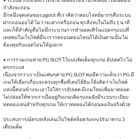
กำลังจะถอน
อีกหนึ่งจุดเด่นของ pgslot ที่เราคิดว่าตอบโจทย์มากๆคือระบบ
ฝากถอนออโต้ ไม่ว่าจะฝากหรือถอน ทุกสิ่งจบในไม่ถึง 1 นาที
และก็ที่สำคัญคือไม่มีกระบวนการทำยอดเทิร์นแปลกๆแบบที่
เคยพบในเว็บไซต์อื่น เรากดถอนตอนไหนก็ได้เงินตามนั้น ไม่
ต้องคุยกับแอดไม่นให้ยุ่งยาก
• การรวมเกมค่าย PG SLOT ไว้แบบจัดเต็มทุกเกม อัปเดตไว ไม่
ตกกระแส
เนื่องจากว่าเราเป็นแฟนๆค่าย PG SLOT พอมีความเห็นว่า PG มี
เกมให้เลือกเกือบจะครบทุกชื่อที่เคยได้ยิน ก็ยิ่งคิดว่าเว็บไซต์
แห่งนี้ค่อนข้างจะเอาใจใส่การอัปเดต มีเกมใหม่เพิ่มมาตลอด
ไม่ปล่อยให้พวกเราเบื่ออยู่กับเกมเดิมๆแถมยังมีระบบระเบียบ
ทดลองเล่นสำหรับทุกเกม ให้เราทดลองได้ก่อนลงเงินจริงด้วย
ประสบการณ์ตรงหลังเล่นเว็บไซต์สล็อต funny18 มาครบ 3
เดือนเต็ม