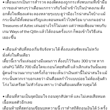
• เดือนแรกเป็นการสำรวจ ลองผิดลองถูกกระทั่งพบเกมที่เข้ามือ
เราขอเล่าตรงๆว่าเดือนแรกราวกับวิ่งมั่วเข้าไปในป่าดงเกม ตั้ง
อกตั้งใจเพียงแค่จะลองหลายๆแบบ ดูว่ามีอะไรน่าสนใจบ้าง แม้
กระนั้นก็มีทั้งตอนเจริญและตอนหมดไวไปพร้อม บางเกมอย่าง
Treasures of Aztec เล่นอย่างไรก็ไม่แตก แต่ว่าพอเพียงมาพบกับ
เกม Ways of the Qilin แล้วได้ถอนครั้งแรก ก็พอเข้าใจวิธีเล่น
เยอะขึ้น
• เดือนลำดับที่สองเริ่มจับจังหวะได้ ตั้งงบเล่นชัดเจนไม่หวัง
มั่งคั่งในคืนเดียว
เดี๋ยวนี้เราเริ่มเล่นอย่างมีแผนการ ตั้งงบไว้วันละ 300 บาท หาก
เล่นPG ได้ถึง 700 เมื่อใดจะถอนโดยทันที แล้วเลิกเล่นวันนั้นเลย
ผู้คนจำนวนมากบางครั้งก็อาจจะเห็นว่าเงินเท่านี้ไม่น่าสนใจ แม้
กระนั้นพวกเราบอกเลยว่า มันคือผลกำไรแบบบ่อย ไม่ต้องลุ้นตัว
โก่ง ไม่เครียด ไม่หัวร้อน เพราะว่ามันคือแผนที่ควบคุมได้
• เดือนที่สามเป็นจุดป้อมใจ ถอนทุกสัปดาห์ และไม่เคยเสียหมด
เนื้อหมดตัวอีกเลย
เดือนท้ายที่สุดก่อนเขียนบทความนี้ เราทำสถิติถอนเงินได้ 5 ครั้ง