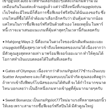
เข้าpg slot auto มีให้ท่านเลือกเยอะๆแต่ละเกมก็มีความไม่
เหมือนกันในแต่ละด้านอยู่แล้ว แต่ว่ามีสิ่งหนึ่งที่เกมpgslotบน
เว็บไซต์จะมีไหมมีก็คือการซื้อฟีเจอร์ฟรีสปินได้นั่นเองขอรับ ซึ่ง
เกมไหนที่ซื้อได้ก็จำต้องมาเลือกอีกครับว่า มันคุ้มค่ามากน้อย
แค่ไหนในการซื้อฟีเจอร์ฟรีสปินด้วยตัวเอง โดยเหตุนั้น ในพาร์
ทนี้ เราจะมาเสนอแนะเกมที่คุ้มค่าสุดๆในเวลานี้กันเลยครับ
• Mahjong Ways 2: นี่คือเกมในดวงใจของนักเดิมพันเยอะแยะ
เกมpgslotที่คุ้มสุดๆเวลาเข้าถึงแจ็คพอตของเกมได้ เนื่องจากว่า
มีตัวคูณสูงสุดหลายเท่า มาพร้อมฟีเจอร์เยอะมาก ทำให้คุณได้
โอกาสทำเงินแบบตลอดได้ในทันทีเลยครับ
• Gates of Olympus: เนื่องจากว่าตัวเกมPgslot77ชำระเงินแบบ
Scatter Anywhere และก็ตัวคูณทบแบบไม่จำกัด คุณลองคิดดูว่า
ถ้าหากเข้าถึงฟีพบร์โบนัสของเกมได้ทันที จะได้กำไรมากขนาด
ไหน บอกเลยว่า เป็นอีกหนึ่งเกมทางเข้าpgที่คุ้มมากมายๆครับ
• Sweet Bonanza: เป็นเกมPgslot77ใหม่มาแรงที่หลายคนยกนิ้ว
ให้เลย เพราะสามารถซื้อฟีเจอร์ฟรีสปินได้ มีตัวคูณใหญ่