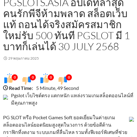
PGSLOTS.ASIA อัปเดทล่าสุด
คนรักพีจีห้ามพลาด สล็อตเว็บ
แท้ ถอนได้จริงสมัครสมาชิก
ใหม่รับ 500 ทันที PGSLOT มี 1
บาทก็เล่นได้ 30 JULY 2568
29 พฤษภาคม 2025
0
0
0
0
Read Time:
5 Minute, 49 Second
Pgslot เว็บไซต์ตรง แตกหนัก แหล่งรวมเกมสล็อตออนไลน์ที่
มีคุณภาพสูง
PG SLOT หรือ Pocket Games Soft ยอดเยี่ยมในค่ายเกม
สล็อตออนไลน์ยอดนิยมสูงสุดในวงการ ด้วยข้อดีด้าน
กราฟิกที่งดงาม ระบบเกมที่ลื่นไหล รวมทั้งฟีเจอร์พิเศษที่ช่วย