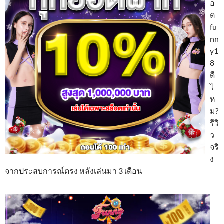
อ
ต
fu
nn
y1
8
ดี
ไ
ห
ม?
รีวิ
ว
จริ
ง
จากประสบการณ์ตรง หลังเล่นมา 3 เดือน