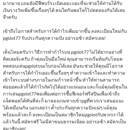
มากมาย แถมยังมีฟีพบร์ระเบิดเยอะแยะที่จะช่วยให้ท่านได้รับ
เงินรางวัลเพิ่มขึ้นเรื่อยๆได้ คนใดกันพอใจก็ไปทดลองกันได้เลย
จ๊าครับ
เข้าถึงโอกาสสำหรับการได้กำไรเพิ่มมากขึ้น ลงทะเบียนใหม่กับ
pgslot77 รับประกันทุกความปัง อย่ารอช้า สมัครเลย!
เห็นไหมครับว่า วิธีการทำกำไรบน pgslot77 ไม่ได้ยากอย่างที่
คิดเลยจ้ะครับ ถ้าคุณเป็นมือใหม่ คุณสามารถเริ่มต้นกับโหมด
ทดสอบเล่นpgslotบนเว็บก่อนได้เลย มันจะช่วยให้คุณมีโอกาส
สำหรับการได้กำไรเยอะขึ้นเรื่อยๆ ทำความเข้าใจและทำความ
เข้าใจระบบต่างๆภายในเกมก้าวหน้าขึ้น ทำให้ท่านสามารถ
ต่อยอดแล้วก็ได้กำไรถัดไปได้อย่างแน่นอน และก็แม้คุณมีทุนใน
การเล่นpgslot77พอเพียงต่อการซื้อฟีเจอร์ฟรีสปินเพื่อเข้าถึง
แจ็คพอตได้ทันทีล่ะก็ มาลองเกมทางเข้าpgที่พวกเราเสนอแนะ
ได้เหมือนกัน บอกเลยว่า ค้ำประกันทุกความปังแน่ๆ แม้คุณ
พร้อมแล้วล่ะก็ ลงทะเบียนเป็นสมาชิกใหม่pgslotกับพวกเราได้
แล้ววันนี้ สมัครฟรี ไม่มีค่าขนบธรรมเนียม อย่ารอช้า สมัครเป็น
สมาชิกเลย!