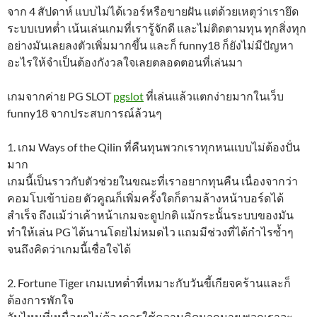
จาก 4 สัปดาห์ แบบไม่ได้เวอร์หรือขายฝัน แต่ด้วยเหตุว่าเรายึด
ระบบเบทต่ำ เน้นเล่นเกมที่เรารู้จักดี และไม่ติดตามทุน ทุกสิ่งทุก
อย่างมันเลยลงตัวเพิ่มมากขึ้น และก็ funny18 ก็ยังไม่มีปัญหา
อะไรให้จำเป็นต้องกังวลใจเลยตลอดตอนที่เล่นมา
เกมจากค่าย PG SLOT
pgslot
ที่เล่นแล้วแตกง่ายมากในเว็บ
funny18 จากประสบการณ์ล้วนๆ
1. เกม Ways of the Qilin ที่คืนทุนพวกเราทุกหนแบบไม่ต้องปั่น
มาก
เกมนี้เป็นราวกับตัวช่วยในขณะที่เราอยากทุนคืน เนื่องจากว่า
คอมโบเข้าบ่อย ตัวคูณก็เพิ่มครั้งใดก็ตามล้างหน้าบอร์ดได้
สำเร็จ ถึงแม้ว่าเค้าหน้าเกมจะดูปกติ แม้กระนั้นระบบของมัน
ทำให้เล่น PG ได้นานโดยไม่หมดไว แถมมีช่วงที่ได้กำไรซ้ำๆ
จนถึงคิดว่าเกมนี้เชื่อใจได้
2. Fortune Tiger เกมเบทต่ำที่เหมาะกับวันขี้เกียจคร้านและก็
ต้องการพักใจ
วันไหนที่เหนื่อยๆไม่ต้องการใช้ความคิดมากมาย พวกเราจะ