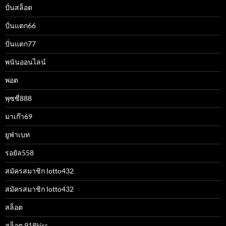
ปั่นสล็อต
ปั่นแตก66
ปั่นแตก77
พนันออนไลน์
พอต
พุซซี่888
มาเก๊า69
ยูฟ่าเบท
รอยัล558
สมัครสมาชิก lotto432
สมัครสมาชิก lotto432
สล็อต
สล็อต 918kiss