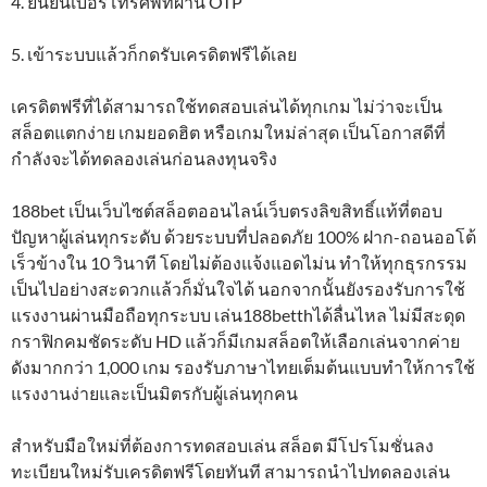
4. ยืนยันเบอร์โทรศัพท์ผ่าน OTP
5. เข้าระบบแล้วก็กดรับเครดิตฟรีได้เลย
เครดิตฟรีที่ได้สามารถใช้ทดสอบเล่นได้ทุกเกม ไม่ว่าจะเป็น
สล็อตแตกง่าย เกมยอดฮิต หรือเกมใหม่ล่าสุด เป็นโอกาสดีที่
กำลังจะได้ทดลองเล่นก่อนลงทุนจริง
188bet เป็นเว็บไซต์สล็อตออนไลน์เว็บตรงลิขสิทธิ์แท้ที่ตอบ
ปัญหาผู้เล่นทุกระดับ ด้วยระบบที่ปลอดภัย 100% ฝาก-ถอนออโต้
เร็วข้างใน 10 วินาที โดยไม่ต้องแจ้งแอดไม่น ทำให้ทุกธุรกรรม
เป็นไปอย่างสะดวกแล้วก็มั่นใจได้ นอกจากนั้นยังรองรับการใช้
แรงงานผ่านมือถือทุกระบบ เล่น188betthได้ลื่นไหล ไม่มีสะดุด
กราฟิกคมชัดระดับ HD แล้วก็มีเกมสล็อตให้เลือกเล่นจากค่าย
ดังมากกว่า 1,000 เกม รองรับภาษาไทยเต็มต้นแบบทำให้การใช้
แรงงานง่ายและเป็นมิตรกับผู้เล่นทุกคน
สำหรับมือใหม่ที่ต้องการทดสอบเล่น สล็อต มีโปรโมชั่นลง
ทะเบียนใหม่รับเครดิตฟรีโดยทันที สามารถนำไปทดลองเล่น