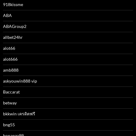
918kissme
ABA
ABAGroup2
allbet24hr
alot66
alot666
amb888
askyouwin888 vip
Baccarat
betway
bkkwin เครดิตฟรี
bng55
bonanza99