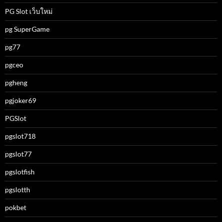
PG Slot เว็บใหม่
pg SuperGame
pg77
pgceo
pgheng
pgjoker69
PGSlot
pgslot718
pgslot77
pgslotfish
pgslotth
pokbet