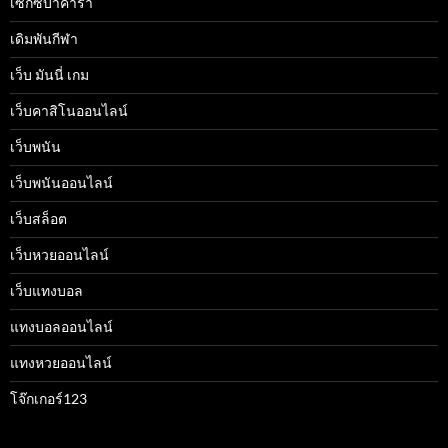
เซ็กซี่บาคาร่า
เดิมพันกีฬา
เว็บ มันนี่ เกม
เว็บคาสิโนออนไลน์
เว็บพนัน
เว็บพนันออนไลน์
เว็บสล็อต
เว็บหวยออนไลน์
เว็บแทงบอล
แทงบอลออนไลน์
แทงหวยออนไลน์
โจ๊กเกอร์123