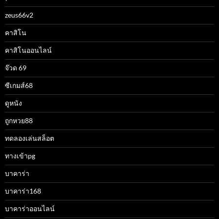
zeus66v2
คาสิโน
คาสิโนออนไลน์
จ๊วด 69
ซีเกมส์68
ดูหนัง
ถูกหวย88
ทดลองเล่นสล็อต
ทางเข้าpg
บาคาร่า
บาคาร่า168
บาคาร่าออนไลน์