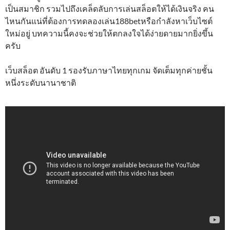
เป็นสมาชิก รวมไปถึงเคล็ดลับการเล่นสล็อตให้ได้เงินจริง คน
ไหนกันแน่ที่ต้องการทดลองเล่น188betหรือกำลังหาเว็บไซต์
ใหม่อยู่ บทความนี้คงจะช่วยให้ตกลงใจได้ง่ายดายมากยิ่งขึ้น
ครับ
เว็บสล็อต อันดับ 1 รองรับภาษาไทยทุกเกม จัดเต็มทุกค่ายชั้น
หนึ่งระดับนานาชาติ