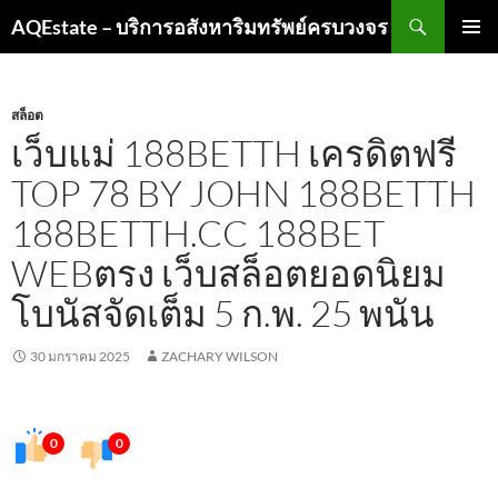
ค้นหา
AQEstate – บริการอสังหาริมทรัพย์ครบวงจร
ข้าม
เมนูหลัก
ไป
ยัง
เนื้อหา
สล็อต
เว็บแม่ 188BETTH เครดิตฟรี
TOP 78 BY JOHN 188BETTH
188BETTH.CC 188BET
WEBตรง เว็บสล็อตยอดนิยม
โบนัสจัดเต็ม 5 ก.พ. 25 พนัน
30 มกราคม 2025
ZACHARY WILSON
0
0