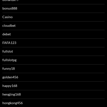
bonus888
Casino
cloudbet
debet
FAFA123
fullslot
fullslotpg
funny18
golden456
happy168
hengjing168
hongkong456