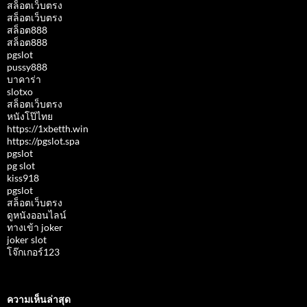
สล็อตเว็บตรง
สล็อตเว็บตรง
สล็อต888
สล็อต888
pgslot
pussy888
บาคาร่า
slotxo
สล็อตเว็บตรง
หนังโป๊ไทย
https://1xbetth.win
https://pgslot.spa
pgslot
pg slot
kiss918
pgslot
สล็อตเว็บตรง
ดูหนังออนไลน์
ทางเข้า joker
joker slot
โจ๊กเกอร์123
ความเห็นล่าสุด