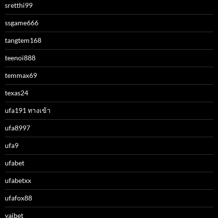
sretthi99
ssgame666
tangtem168
teenoi888
temmax69
texas24
ufa191 ทางเข้า
ufa8997
ufa9
ufabet
ufabetxx
ufafox88
yaibet