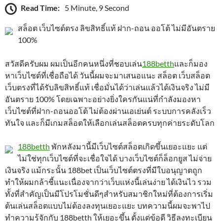
Read Time:
5 Minute, 9 Second
สล็อต เว็บไซต์ตรง ลิขสิทธิ์แท้ ฝาก-ถอน ออโต้ ไม่มีอันตราย
100%
สวัสดีครับผม ผมเป็นอีกคนหนึ่งที่ชอบเล่น
188betth
และก็มอง
หาเว็บไซต์ที่เชื่อถือได้ วันนี้ผมจะมาเสนอแนะ สล็อต เว็บสล็อต
เว็บตรงที่ได้รับลิขสิทธิ์แท้ เชื่อมั่นได้ว่าเล่นแล้วได้เงินจริง ไม่มี
อันตราย 100% โดยเฉพาะอย่างยิ่งใครกันแน่ที่กำลังมองหา
เว็บไซต์ที่ฝาก-ถอนออโต้ ไม่ต้องผ่านเอเย่นต์ ระบบการคลังเร็ว
ทันใจ และก็มีเกมสล็อตให้เลือกเล่นสล็อตครบทุกค่ายระดับโลก
188betth
พักหลังมานี้มีเว็บไซต์สล็อตเกิดขึ้นเยอะแยะ แต่
ไม่ใช่ทุกเว็บไซต์ที่จะเชื่อใจได้ บางเว็บไซต์ก็ล็อกยูส ไม่จ่าย
เงินจริง แม้กระนั้น 188bet เป็นเว็บไซต์ตรงที่มีใบอนุญาตถูก
ทำให้ผมกล้าชี้แนะเนื่องจากว่าเว็บแห่งนี้เล่นง่าย ได้เงินไว รวม
ทั้งที่สำคัญเป็นมีโปรโมชั่นดีๆสำหรับสมาชิกใหม่ที่ต้องการเริ่ม
ต้นเล่นสล็อตแบบไม่ต้องลงทุนเยอะแยะ บทความนี้ผมจะพาไป
ทำความรู้จักกับ 188betth ให้เยอะขึ้น ตั้งแต่ข้อดี วิธีลงทะเบียน