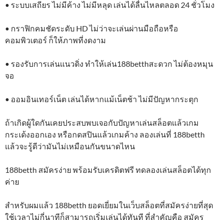
• ระบบเสถียร ไม่มีค้าง ไม่มีหลุด เล่นได้ลื่นไหลตลอด 24 ชั่วโมง
• กราฟิกคมชัดระดับ HD ไม่ว่าจะเล่นผ่านมือถือหรือ
คอมพิวเตอร์ ก็ให้ภาพที่งดงาม
• รองรับการเล่นแนวดิ่ง ทำให้เล่น188betthสะดวก ไม่ต้องหมุน
จอ
• ออมอินเทอร์เน็ต เล่นได้หากแม้เน็ตช้า ไม่มีปัญหากระตุก
ถ้าเกิดผู้ใดกันเคยประสบพบเจอกับปัญหาเล่นสล็อตแล้วเกม
กระเด้งออกเอง หรือกดสปินแล้วเกมค้าง ลองเล่นที่ 188betth
แล้วจะรู้ดีว่ามันไม่เหมือนกันขนาดไหน
188betth สมัครง่าย พร้อมรับเครดิตฟรี ทดลองเล่นสล็อตได้ทุก
ค่าย
สำหรับผมแล้ว 188betth ยอดเยี่ยมในเว็บสล็อตที่สมัครง่ายที่สุด
ใช้เวลาไม่กี่นาทีก็สามารถเริ่มเล่นได้ทันที ที่สำคัญคือ สมัคร