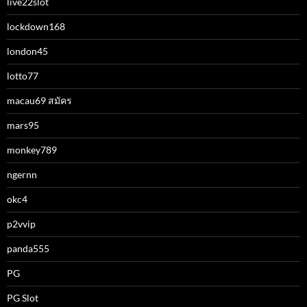
live22slot
lockdown168
london45
lotto77
macau69 สมัคร
mars95
monkey789
ngernn
okc4
p2vvip
panda555
PG
PG Slot