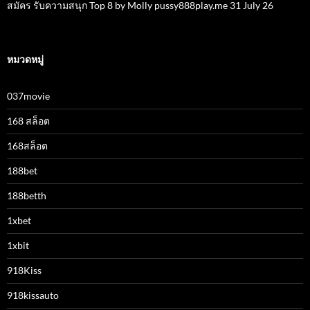
สมัคร รับความสนุก Top 8 by Molly pussy888play.me 31 July 26
หมวดหมู่
037movie
168 สล็อต
168สล็อต
188bet
188betth
1xbet
1xbit
918Kiss
918kissauto