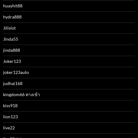
huayhit88
hydra888
Jilislot
Jinda55
jinda888
Joker123
joker123auto
judhai168
kingdom66 ทางเข้า
kiss918
lion123
live22