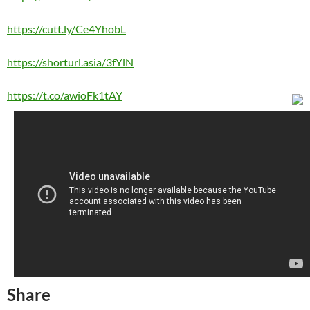
https://cutt.ly/Ce4YhobL
https://shorturl.asia/3fYlN
https://t.co/awioFk1tAY
Share