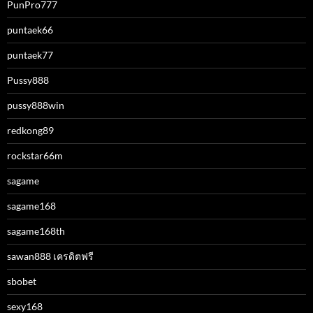
PunPro777
puntaek66
puntaek77
Pussy888
pussy888win
redkong89
rockstar66m
sagame
sagame168
sagame168th
sawan888 เครดิตฟรี
sbobet
sexy168