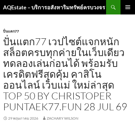
ค้นหา
AQEstate – บริการอสังหาริมทรัพย์ครบวงจร
ข้าม
เมนูหลัก
ไป
ยัง
เนื้อหา
ปั่นแตก77
ปั่นแตก77 เวปไซต์แจกหนัก
สล็อตครบทุกค่ายในเว็บเดียว
ทดลองเล่นก่อนได้ พร้อมรับ
เครดิตฟรีสุดคุ้ม คาสิโน
ออนไลน์ เว็บแม่ ใหม่ล่าสุด
TOP 50 BY CHRISTOPER
PUNTAEK77.FUN 28 JUL 69
29 พฤษภาคม 2026
ZACHARY WILSON