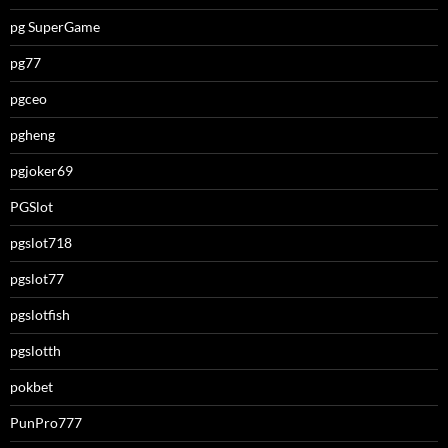
pg SuperGame
pg77
pgceo
pgheng
pgjoker69
PGSlot
pgslot718
pgslot77
pgslotfish
pgslotth
pokbet
PunPro777