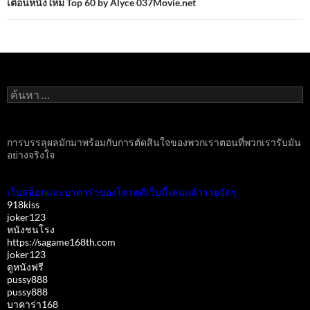
เตือนหนังใหม่ Top 60 by Alyce 037Movie.net
ค้นหา
สำหรับ:
การบรรลุผลมักมาพร้อมกับการตัดสินใจของพวกเราตอนที่พวกเรารับมัน
อย่างจริงใจ
เว็บสล็อตและบาคาร่าของโครตดีเว็บนี้เล่นแล้วรวยจัดๆ
918kiss
joker123
หนังชนโรง
https://sagame168th.com
joker123
ดูหนังฟรี
pussy888
pussy888
บาคาร่า168