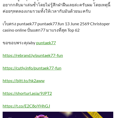
อยากกลับมาเล่นซ้ำโดยไม่รู้สึกฝ่าฝืนเลยล่ะครับผม โดยเหตุนี้
ค่อยๆทดลองเกมรวมทั้งให้เวลากับมันด้วยนะครับ
เว็บตรง puntaek77 puntaek77.fun 13 June 2569 Christoper
casino online ปั่นแตก77 มาแรงที่สุด Top 62
ขอขอบพระคุณby
puntaek77
https://rebrand.ly/puntaek77-fun
https://cutly.info/puntaek77-fun
https://bitt.to/hk2aww
https://shorturl.asia/9JPT2
https://t.co/E2C8oYHhGJ