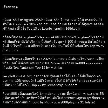
เรื่องล่าสุด
สล็อต168 5 กรกฎาคม 2569 สล็อต168 บริการเกมคาสิโน ครบครัน 24
ชั่วโมง Cash back 10% ฝาก-ถอน รวดเร็ว ยูสเดียว เล่นได้ทุกเกม เครดิต
ฟรี คุ้มค่า ที่ไว้ใจ Top 10 by Leonie hengjing168d.com
สล็อตเว็บตรง tangtem168e.com 24 กันยายน 2569 tangtem168 ความ
พรีเมียมที่เข้าถึงได้จริง ฝากนี้เกินคุ้มรับทุนฟรี 100 ฝาก-ถอน อัตโนมัติ กา
รันตี กำไรหลักแสน สล็อตเว็บตรง เริ่มก่อนวันนี้ มีลุ้นก่อนใคร Top 96 by
Columbus
สล็อตเว็บตรง สล็อตเว็บตรง 2026 ประสบการณ์เล่นยุคใหม่ ระบบเสถียร
พร้อมเกมให้เลือกมากมาย 12 JUL 69 web แตกง่าย Jin888.asia casino
เว็บเปิดใหม่ ใหม่ล่าสุด Top 12 by Mathias
Sexy168 28 ส.ค. 69 บาคาร่า168 รู้ก่อนเลือกโต๊ะ เล่นได้มั่นใจกว่า ทุก
ยอดฝาก 10% ระบบอัตโนมัติเจ้าแรก เว็บดี มีโต๊ะให้เลือกเยอะ sexy168
สมัครง่าย ได้โปรไว Top 77 by Selma sexy168c.com
Pussy888 สล็อตออนไลน์ โลกแห่งความสนุก ที่เหนือกว่า ทุกยอดฝาก 5%
สมัครสมาชิกกับเครดิตฟรีทันที คนเล่นไม่ต่ำกว่าแสนทุกวัน พุซซี่888 กด
สมัคร รับความสนุก Top 8 by Molly pussy888play.me 31 July 26