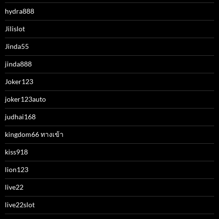
hydra888
Jilislot
Jinda55
jinda888
Joker123
joker123auto
judhai168
kingdom66 ทางเข้า
kiss918
lion123
live22
live22slot