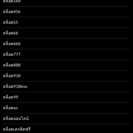
สล็อต168
สล็อต456
สล็อต55
สล็อต66
สล็อต666
สล็อต777
สล็อต888
สล็อต918
สล็อต918kiss
สล็อต99
สล็อตxo
สล็อตออนไลน์
สล็อตเครดิตฟรี