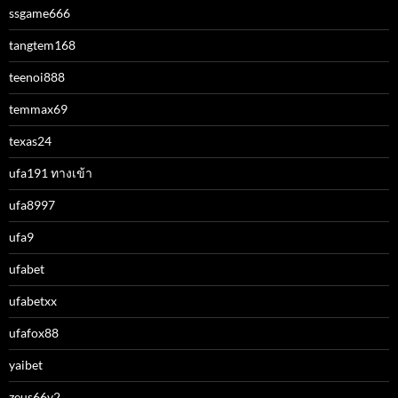
ssgame666
tangtem168
teenoi888
temmax69
texas24
ufa191 ทางเข้า
ufa8997
ufa9
ufabet
ufabetxx
ufafox88
yaibet
zeus66v2