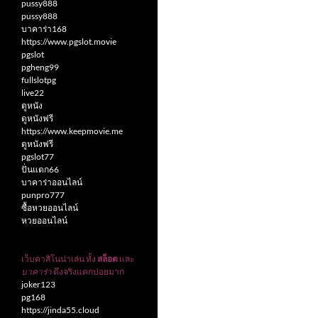
pussy888
pussy888
บาคาร่า168
https://www.pgslot.movie
pgslot
pgheng99
fullslotpg
live22
ดูหนัง
ดูหนังฟรี
https://www.keepmovie.me
ดูหนังฟรี
pgslot77
ปั่นแตก66
บาคาร่าออนไลน์
punpro777
ซื้อหวยออนไลน์
หวยออนไลน์
เว็บคาสิโนน่าเล่น ทั้ง
สล็อต
และ
บาคาร่า
ตึงจริงแตกบ่อยมาก
joker123
pg168
https://jinda55.cloud