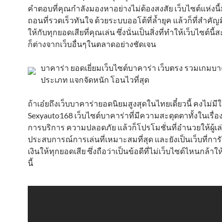
คำตอบที่คุณกำลังมองหาอย่างไม่ต้องสงสัย เว็บไซต์แห่งนี
ถอนที่รวดเร็วทันใจ ด้วยระบบออโต้ที่ล้ำยุค แล้วก็ที่สำคัญ
ให้กับทุกยอดเสียที่คุณเล่น ซึ่งนั่นเป็นสิ่งที่ทำให้เว็บไซต์นี
ก็ต่างจากเว็บอื่นๆในตลาดอย่างชัดเจน
บาคาร่า ยอดเยี่ยมเว็บไซต์บาคาร่า เว็บตรง รวมเกมบา
ประเภท แจกจัดหนัก โอนไวที่สุด
ถ้าเอ๋ยถึงเว็บบาคาร่ายอดนิยมสูงสุดในไทยเดี๋ยวนี้ คงไม่มี
Sexyauto168 เว็บไซต์บาคาร่าที่มีความสะดุดตาทั้งในเรื่องเ
การบริการ ความปลอดภัย แล้วก็โปรโมชั่นที่อำนวยให้ผู้เล่
ประสบการณ์การเล่นที่เหมาะสมที่สุด และยังเป็นเว็บที่การ
เงินให้ทุกยอดเสีย ซึ่งถือว่าเป็นข้อดีที่ไม่เว็บไซต์ไหนกล้
นี้