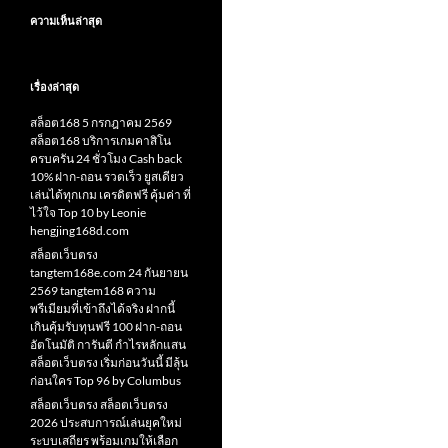
ความเห็นล่าสุด
เรื่องล่าสุด
สล็อต168 5 กรกฎาคม 2569
สล็อต168 บริการเกมคาสิโน
ครบครัน 24 ชั่วโมง Cash back
10% ฝาก-ถอน รวดเร็ว ยูสเดียว
เล่นได้ทุกเกม เครดิตฟรี คุ้มค่า ที่
ไว้ใจ Top 10 by Leonie
hengjing168d.com
สล็อตเว็บตรง
tangtem168e.com 24 กันยายน
2569 tangtem168 ความ
พรีเมียมที่เข้าถึงได้จริง ฝากนี้
เกินคุ้มรับทุนฟรี 100 ฝาก-ถอน
อัตโนมัติ การันตี กำไรหลักแสน
สล็อตเว็บตรง เริ่มก่อนวันนี้ มีลุ้น
ก่อนใคร Top 96 by Columbus
สล็อตเว็บตรง สล็อตเว็บตรง
2026 ประสบการณ์เล่นยุคใหม่
ระบบเสถียร พร้อมเกมให้เลือก