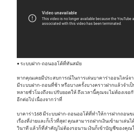
• ระบบฝาก-ถอนออโต้ที่ทันสมัย
หากคุณเคยมีประสบการณ์ในการเล่นบาคาร่าออนไลน์จากเว
มีระบบฝาก-ถอนที่ช้า หรือบางครั้งบางคราวฝากแล้วจำเป
หลายชั่วโมงถึงจะปรับยอดให้ ถึงเวลานี้คุณจะไม่ต้องเจอก
อีกต่อไป เนื่องจากว่าที่
บาคาร่า168 มีระบบฝาก-ถอนออโต้ที่ทำให้การฝากถอนขอ
เรื่องที่ง่ายและก็เร็วที่สุด! คุณสามารถฝากเงินเข้ามาเล่นได
วินาที แล้วก็ที่สำคัญไม่ต้องรอนาน เงินก็เข้าบัญชีของคุณ