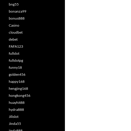
bng55
bonanza99
bonus888
Casino
cloudbet
debet
FAFA123
fullslot
fullslotpg
funny18
golden456
happy168
hengjing168
hongkong456
huayhit88
hydra888
Jilislot
Jinda55
jinda888