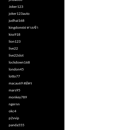
Joker123
joker123auto
judhai168
kingdom66 ทางเข้า
kiss918
lion123
live22
live22slot
lockdown168
london45
lotto77
macau69 สมัคร
mars95
monkey789
ngernn
okc4
p2vvip
panda555