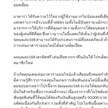
ยอดเยี่ยม
บาคาร่า ได้รับความไว้ใจจากผู้ใช้งานมากไม่น้อยเลยทีเดีย
แค่เพราะการมีระบบที่ล้ำสมัยรวมทั้งไม่มีอันตราย แม้กระนั้
มาจากการให้บริการที่มีคุณภาพ รวมทั้งการโต้ตอบต่อคว
ของผู้เล่นที่ดีที่สุด ซึ่งความวางใจนี้แสดงให้เห็นว่าผู้เล่นที่
Sexyauto168 สามารถได้รับประสบการณ์ที่ปลอดภัยแล้วก็
การเล่นบาคาร่าออนไลน์ได้อย่างเต็มเปี่ยม
sexyauto168 เครดิตฟรี เล่นเสียพวกเราคืนเงินให้ โปรเด็
สมาชิกใหม่
ถ้าเกิดคุณเคยเล่นบาคาร่าออนไลน์แล้วเสียจนถึงหมดกำลั
มีความรู้สึกว่าการลงทุนในเกมการเดิมพันออนไลน์นั้นเสี่ย
ผมขอบอกเลยว่าโปรนี้จาก Sexyauto168 จะก่อให้คุณกลั
มั่นใจสำหรับเพื่อการเล่นอีกรอบ! เนื่องจากว่าที่เว็บไซต์แห
ชั่นสุดพิเศษที่ให้คุณได้ช่องรับเงินคืนสูงสุดถึง 50,000 บา
แพ้ต่อเนื่องกันถึง 8 ตา! รวมทั้งที่สำคัญ โปรโมชั่นนี้เฉพา