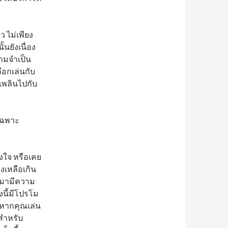
ว ไม่เพียง
นยังเนื่อง
ามจำเป็น
เลือกเล่นกับ
เพลินไปกับ
ดเฉพาะ
งใจ หรือเคย
งเหลือเกิน
บมามีความ
่งนี้มีโปรโม
ท หากคุณเล่น
ะสำหรับ