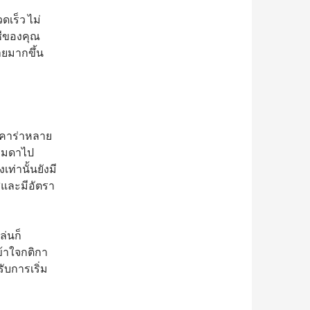
ดเร็ว ไม่
ญชีของคุณ
ายมากขึ้น
บาคาร่าหลาย
รรมดาไป
ท่านั้นยังมี
สและมีอัตรา
ล่นก็
้าใจกติกา
รับการเริ่ม