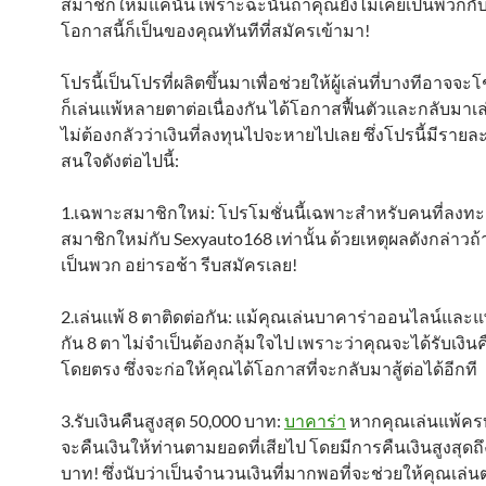
สมาชิกใหม่แค่นั้น เพราะฉะนั้นถ้าคุณยังไม่เคยเป็นพวกกับเ
โอกาสนี้ก็เป็นของคุณทันทีที่สมัครเข้ามา!
โปรนี้เป็นโปรที่ผลิตขึ้นมาเพื่อช่วยให้ผู้เล่นที่บางทีอาจจ
ก็เล่นแพ้หลายตาต่อเนื่องกัน ได้โอกาสฟื้นตัวและกลับมาเล
ไม่ต้องกลัวว่าเงินที่ลงทุนไปจะหายไปเลย ซึ่งโปรนี้มีรายละเ
สนใจดังต่อไปนี้:
1.เฉพาะสมาชิกใหม่: โปรโมชั่นนี้เฉพาะสำหรับคนที่ลงทะเ
สมาชิกใหม่กับ Sexyauto168 เท่านั้น ด้วยเหตุผลดังกล่าวถ้า
เป็นพวก อย่ารอช้า รีบสมัครเลย!
2.เล่นแพ้ 8 ตาติดต่อกัน: แม้คุณเล่นบาคาร่าออนไลน์และแพ้
กัน 8 ตา ไม่จำเป็นต้องกลุ้มใจไป เพราะว่าคุณจะได้รับเงิน
โดยตรง ซึ่งจะก่อให้คุณได้โอกาสที่จะกลับมาสู้ต่อได้อีกที
3.รับเงินคืนสูงสุด 50,000 บาท:
บาคาร่า
หากคุณเล่นแพ้ครบ 
จะคืนเงินให้ท่านตามยอดที่เสียไป โดยมีการคืนเงินสูงสุดถึ
บาท! ซึ่งนับว่าเป็นจำนวนเงินที่มากพอที่จะช่วยให้คุณเล่น