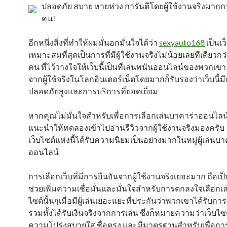
ปลอดภัย สบาย หายห่วง การันตีโดยผู้ใช้งานจริงมากก
คน!
อีกหนึ่งสิ่งที่ทำให้ผมมั่นอกมั่นใจได้ว่า
sexyauto168
เป็นเว
เหมาะสมที่สุดเป็นการที่มีผู้ใช้งานจริงไม่น้อยเลยทีเดียวกว
คน ที่ไว้วางใจให้เว็บนี้เป็นที่เล่นพนันออนไลน์ของพวกเขา 
จากผู้ใช้จริงในโลกอินเตอร์เน็ตโดยมากก็รับรองว่าเว็บนี้
ปลอดภัยสูงและการบริการที่ยอดเยี่ยม
หากคุณไม่มั่นใจสำหรับเพื่อการเลือกเล่นบาคาร่าออนไล
แนะนำให้ทดลองเข้าไปอ่านรีวิวจากผู้ใช้งานจริงมองครับ 
เว็บไซต์แห่งนี้ได้รับความนิยมเป็นอย่างมากในหมู่ผู้เล่นบา
ออนไลน์
การเลือกเว็บที่มีการยืนยันจากผู้ใช้งานจริงเยอะมาก ถือเป็น
ช่วยเพิ่มความเชื่อมั่นและมั่นใจสำหรับการตกลงใจเลือกเล
ไซต์นั้นๆเมื่อมีผู้เล่นเยอะแยะที่ประกันว่าพวกเขาได้รับการบ
รวมทั้งได้รับเงินจริงจากการเล่น ซึ่งก็หมายความว่าเว็บไซต
ความโปร่งสบายใส ซื่อตรง และมีมาตรฐานสำหรับเพื่อการใ