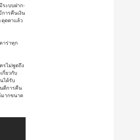
้มีระบบฝาก-
มีการคืนเงิน
้สะดุดตาแล้ว
คาร่าทุก
ใครไม่พูดถึง
กี่ยวกับ
นได้รับ
ันตีการคืน
าให้มากขนาด