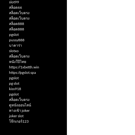
slot99
สล็อต66
สล็อตเว็บตรง
สล็อตเว็บตรง
สล็อต888
สล็อต888
pgslot
pussy888
บาคาร่า
slotxo
สล็อตเว็บตรง
หนังโป๊ไทย
https://1xbetth.win
https://pgslot.spa
pgslot
pg slot
kiss918
pgslot
สล็อตเว็บตรง
ดูหนังออนไลน์
ทางเข้า joker
joker slot
โจ๊กเกอร์123