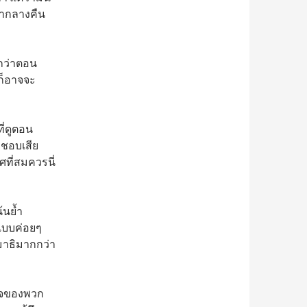
ลากลางคืน
กว่าตอน
งก็อาจจะ
ี่ดูตอน
กชอบเสีย
ที่สมควรนี่
้นย้ำ
แบบค่อยๆ
สมาธิมากกว่า
อใจของพวก