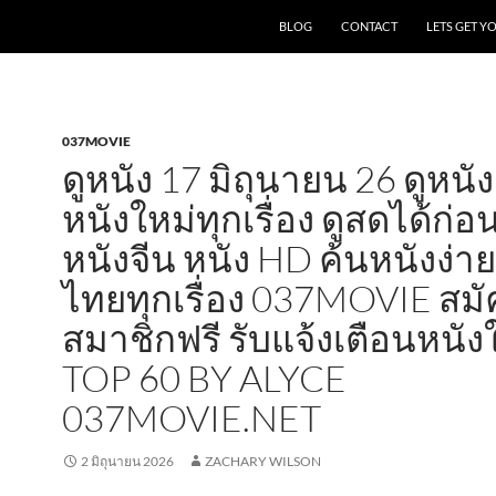
ข้ามไปยังเนื้อหา
BLOG
CONTACT
LETS GET Y
037MOVIE
ดูหนัง 17 มิถุนายน 26 ดูหนัง
หนังใหม่ทุกเรื่อง ดูสดได้ก่
หนังจีน หนัง HD ค้นหนังง่าย
ไทยทุกเรื่อง 037MOVIE สมั
สมาชิกฟรี รับแจ้งเตือนหนัง
TOP 60 BY ALYCE
037MOVIE.NET
2 มิถุนายน 2026
ZACHARY WILSON