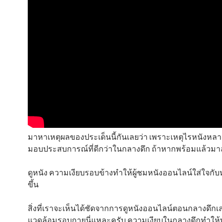
มาหาเหตุผลของประเด็นนี้กันเลยว่า เพราะเหตุไรหนังหลายเ
มอบประสบการณ์ที่ดีกว่าในกลางดึก ถ้าหากพร้อมแล้วมาล
ดูหนัง ความเงียบรอบข้างทำให้ผู้ชมหนังออนไลน์ใส่ใจกับ
ขึ้น
สิ่งที่เราจะเห็นได้ชัดจากการดูหนังออนไลน์ตอนกลางดึกเลยก
แวดล้อมรอบกายนี่แหละครับ ความเงียบในกลางดึกทำให้