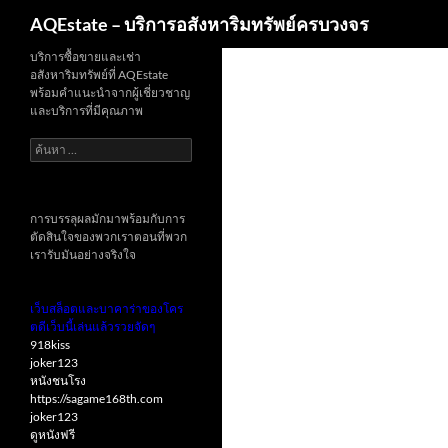
ค้นหา
AQEstate – บริการอสังหาริมทรัพย์ครบวงจร
บริการซื้อขายและเช่า
อสังหาริมทรัพย์ที่ AQEstate
พร้อมคำแนะนำจากผู้เชี่ยวชาญ
และบริการที่มีคุณภาพ
ค้นหา
สำหรับ:
การบรรลุผลมักมาพร้อมกับการ
ตัดสินใจของพวกเราตอนที่พวก
เรารับมันอย่างจริงใจ
เว็บสล็อตและบาคาร่าของโคร
ตดีเว็บนี้เล่นแล้วรวยจัดๆ
918kiss
joker123
หนังชนโรง
https://sagame168th.com
joker123
ดูหนังฟรี