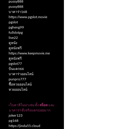
pussy888
pussy888
บาคาร่า168
https://www.pgslot.movie
pgslot
pgheng99
fullslotpg
live22
ดูหนัง
ดูหนังฟรี
https://www.keepmovie.me
ดูหนังฟรี
pgslot77
ปั่นแตก66
บาคาร่าออนไลน์
punpro777
ซื้อหวยออนไลน์
หวยออนไลน์
เว็บคาสิโนน่าเล่น ทั้ง
สล็อต
และ
บาคาร่า
ตึงจริงแตกบ่อยมาก
joker123
pg168
https://jinda55.cloud