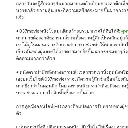
กลางวันจะรู้สึกเฉยๆกันมากมาย แต่ถ้าเกิดมองเวลาดึกเมื
หวาดกลัว ความลุ้น และก็ความเครียดจะมากขึ้นมากกว่าอ
แจ้ง
• 037movie หนังโรแมนติกสร้างบรรยากาศได้ดิบได้ดี:
ดูห
มากมายต้องอาศัยอารมณ์รวมทั้งความรู้สึกเป็นหลักอยู่แล้
เราได้ดูในตอนกลางดึกก็จะสามารถช่วยทำให้พวกเราอิน
เกี่ยวพันของผู้แสดงได้ง่ายดายมากยิ่งขึ้น ฉากธรรมดาๆก็
ติดตามมากกว่าด้วย
• หนังดราม่ามีพลังทางอารมณ์: เวลาพวกเรานั่งดูหนังหรืออ
เองบนเว็บไซต์ 037movie เราจะมีความรู้สึกว่าเชื่อมโยงกับ
มากยิ่งกว่าในตอนดึก โดยเฉพาะหนังดราม่าที่จะดึงความรู้
บางอย่างออกมาได้ลึกขึ้นซึ้งมากขึ้นด้วย
การ ดูหนังออนไลน์ HD กลางดึกแปลงการรับทราบของผู้ชม
ตัว
แน่นอนว่า สิ่งที่เปลี่ยนการ ดูหนัง HD นั้นไม่ใช่เรื่องของเว