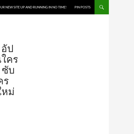
OUR NEW SITE UP AND RUNNING IN NO TIME!
PIN POSTS
 อัป
อนใคร
 ซับ
คร
ใหม่